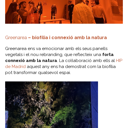
Greenarea
– biofília i connexió amb la natura
Greenarea ens va emocionar amb els seus panells
vegetals i el nou rebranding, que reflecteix una
forta
connexió amb la natura
. La col·laboració amb ells al
HIP
de Madrid
aquest any ens ha demostrat com la biofília
pot transformar qualsevol espai.