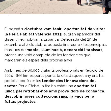
El passat
1 d’octubre vam tenir l’oportunitat de visitar
la Feria Hábitat Valencia 2025
, el gran aparador del
disseny i el mobiliari a Espanya. Celebrada del 29 de
setembre al 2 d’octubre, aquesta fira reuneix les principals
marques de
moble, il·luminació, decoració i tapissat
,
oferint una visió completa de les tendències que
marcaran els espais dels pròxims anys.
Amb més de 60.000 visitants professionals en l’edició de
2024 i 655 firmes participants, la cita d’aquest any ens ha
portat a conèixer les
tendències i innovacions del
sector
. Per a Efebé, la fira ha estat una
oportunitat
única per retrobar-nos amb proveïdors de confiança,
descobrir noves col·leccions i inspirar-nos per a
futurs projectes
.