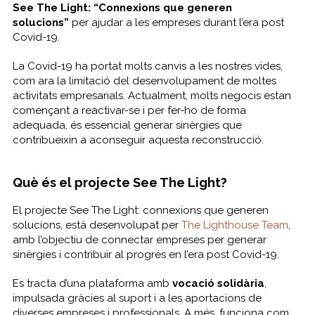
See The Light: “Connexions que generen
solucions”
per ajudar a les empreses durant l’era post
Covid-19.
La Covid-19 ha portat molts canvis a les nostres vides,
com ara la limitació del desenvolupament de moltes
activitats empresarials. Actualment, molts negocis estan
començant a reactivar-se i per fer-ho de forma
adequada, és essencial generar sinèrgies que
contribueixin a aconseguir aquesta reconstrucció.
Què és el projecte See The Light?
El projecte See The Light:
connexions que generen
solucions
, està desenvolupat per
The Lighthouse Team
,
amb l’objectiu de connectar empreses per generar
sinèrgies i contribuir al progrés en l’era post Covid-19.
Es tracta d’una plataforma amb
vocació solidària
,
impulsada gràcies al suport i a les aportacions de
diverses empreses i professionals. A més, funciona com