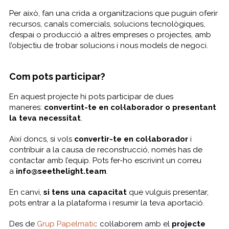
Per això, fan una crida a organitzacions que puguin oferir
recursos, canals comercials, solucions tecnològiques,
d’espai o producció a altres empreses o projectes, amb
l’objectiu de trobar solucions i nous models de negoci.
Com pots participar?
En aquest projecte hi pots participar de dues
maneres:
convertint-te en col·laborador o presentant
la teva necessitat
.
Així doncs, si vols
convertir-te en col·laborador
i
contribuir a la causa de reconstrucció, només has de
contactar amb l’equip. Pots fer-ho escrivint un correu
a
info@seethelight.team
.
En canvi,
si tens una capacitat
que vulguis presentar,
pots entrar a la plataforma i resumir la teva aportació.
Des de
Grup Papelmatic
col·laborem amb el
projecte