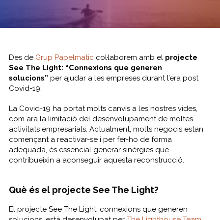
Des de
Grup Papelmatic
col·laborem amb el
projecte
See The Light: “Connexions que generen
solucions”
per ajudar a les empreses durant l’era post
Covid-19.
La Covid-19 ha portat molts canvis a les nostres vides,
com ara la limitació del desenvolupament de moltes
activitats empresarials. Actualment, molts negocis estan
començant a reactivar-se i per fer-ho de forma
adequada, és essencial generar sinèrgies que
contribueixin a aconseguir aquesta reconstrucció.
Què és el projecte See The Light?
El projecte See The Light:
connexions que generen
solucions
, està desenvolupat per
The Lighthouse Team
,