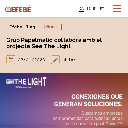
CA
ES
EN
PT
Efebé
|
Blog
Oficines
Grup Papelmatic col·labora amb el
projecte See The Light
02/06/2020
efebe