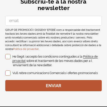
Subscriu-te a la nostra
newsletter
GRUP DE PROMOCIÓ I DISSENY EFEBÉ com a responsable del tractament
tractarà les teves dades amb la finalitat de remetre´t la nostra newsletter
amb novetats comercials sobre els nostres productes i serveis. Pots
accedir, rectificar i suprimir les teves dades, així com exercir altres drets
consultant la informació addicional i detallada sobre protecció de dades a la
nostra
Politica de privacitat
.
He llegit i accepto les condicions contingudes a la
Politica de
privacitat
sobre el tractament de les meves dades per a l
´enviament de la newsletter.
Vull rebre comunicacions Comercials i ofertes promocionals