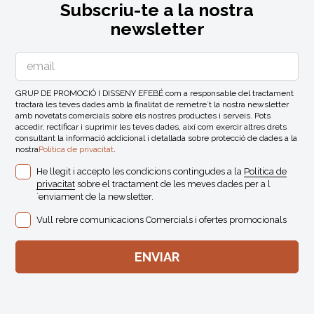
Subscriu-te a la nostra
newsletter
GRUP DE PROMOCIÓ I DISSENY EFEBÉ com a responsable del tractament
tractarà les teves dades amb la finalitat de remetre´t la nostra newsletter
amb novetats comercials sobre els nostres productes i serveis. Pots
accedir, rectificar i suprimir les teves dades, així com exercir altres drets
consultant la informació addicional i detallada sobre protecció de dades a la
nostra
Politica de privacitat
.
He llegit i accepto les condicions contingudes a la
Politica de
privacitat
sobre el tractament de les meves dades per a l
´enviament de la newsletter.
Vull rebre comunicacions Comercials i ofertes promocionals