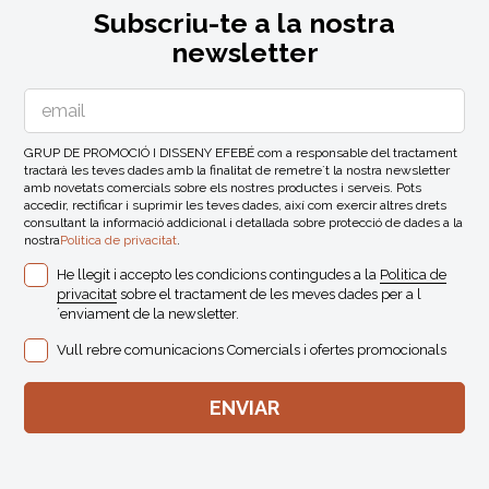
Subscriu-te a la nostra
newsletter
GRUP DE PROMOCIÓ I DISSENY EFEBÉ com a responsable del tractament
tractarà les teves dades amb la finalitat de remetre´t la nostra newsletter
amb novetats comercials sobre els nostres productes i serveis. Pots
accedir, rectificar i suprimir les teves dades, així com exercir altres drets
consultant la informació addicional i detallada sobre protecció de dades a la
nostra
Politica de privacitat
.
He llegit i accepto les condicions contingudes a la
Politica de
privacitat
sobre el tractament de les meves dades per a l
´enviament de la newsletter.
Vull rebre comunicacions Comercials i ofertes promocionals