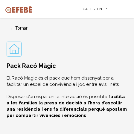
CA
ES
EN
PT
← Tornar
Pack Racó Màgic
El Racó Màgic és el pack que hem dissenyat per a
facilitar un espai de convivència i joc entre avis i néts.
Disposar d’un espai on la interacció és possible
facilita
a les famílies la presa de decisió a l’hora d’escollir
una residència i ens fa diferencials perquè apostem
per compartir vivències i emocions
.