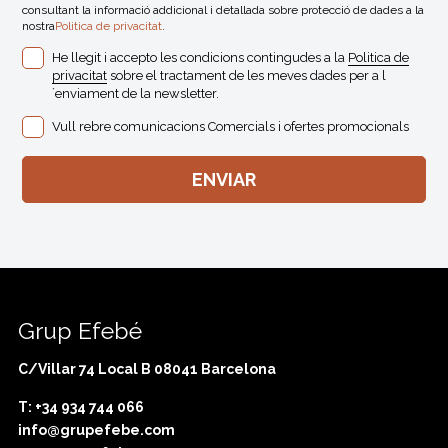
consultant la informació addicional i detallada sobre protecció de dades a la
nostra
Politica de privacitat
.
He llegit i accepto les condicions contingudes a la
Politica de
privacitat
sobre el tractament de les meves dades per a l
´enviament de la newsletter.
Vull rebre comunicacions Comercials i ofertes promocionals
Grup Efebé
C/Villar 74 Local B 08041 Barcelona
T: +34 934 744 066
info@grupefebe.com