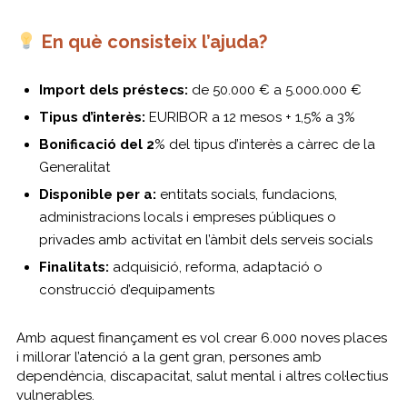
En què consisteix l’ajuda?
Import dels préstecs:
de 50.000 € a 5.000.000 €
Tipus d’interès:
EURIBOR a 12 mesos + 1,5% a 3%
Bonificació del 2
% del tipus d’interès a càrrec de la
Generalitat
Disponible per a:
entitats socials, fundacions,
administracions locals i empreses públiques o
privades amb activitat en l’àmbit dels serveis socials
Finalitats:
adquisició, reforma, adaptació o
construcció d’equipaments
Amb aquest finançament es vol crear 6.000 noves places
i millorar l’atenció a la gent gran, persones amb
dependència, discapacitat, salut mental i altres col·lectius
vulnerables.