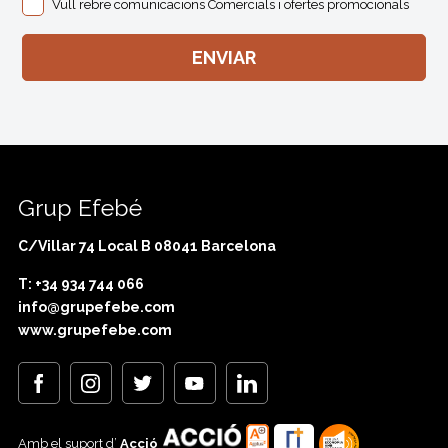
Vull rebre comunicacions Comercials i ofertes promocionals
Grup Efebé
C/Villar 74 Local B 08041 Barcelona
T: +34 934 744 066
info@grupefebe.com
www.grupefebe.com
Amb el suport d’
Acció