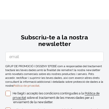
Subscriu-te a la nostra
newsletter
GRUP DE PROMOCIÓ I DISSENY EFEBÉ com a responsable del tractament
tractarà les teves dades amb la finalitat de remetre´t la nostra newsletter
amb novetats comercials sobre els nostres productes i serveis. Pots
accedir, rectificar i suprimir les teves dades, així com exercir altres drets
consultant la informació addicional i detallada sobre protecció de dades a la
nostra
Politica de privacitat
.
He llegit i accepto les condicions contingudes a la
Politica de
privacitat
sobre el tractament de les meves dades per a l
´enviament de la newsletter.