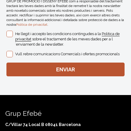
GRUP DE PROMOCIÓ I DISSENY EFEBÉ com a responsable del tractament
tractarà les teves dades amb la finalitat de remetre´t la nostra newsletter
amb novetats comercials sobre els nostres productes i serveis. Pots
accedir, rectificar i suprimir les teves dades, així com exercir altres drets
consultant la informació addicional i detallada sobre protecció de dades a la
nostra
Politica de privacitat
.
He llegit i accepto les condicions contingudes a la
Politica de
privacitat
sobre el tractament de les meves dades per a l
´enviament de la newsletter.
Vull rebre comunicacions Comercials i ofertes promocionals
Grup Efebé
C/Villar 74 Local B 08041 Barcelona