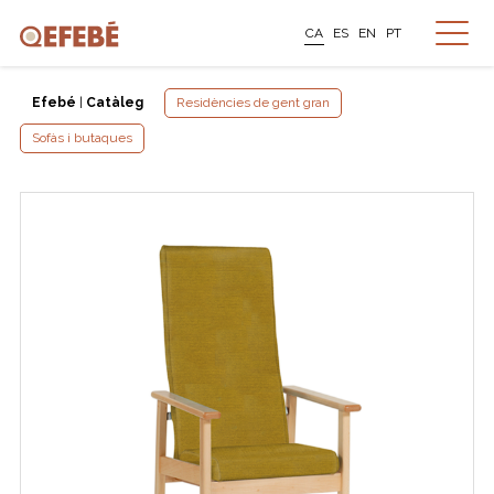
CA
ES
EN
PT
Efebé
|
Catàleg
Residències de gent gran
Sofàs i butaques