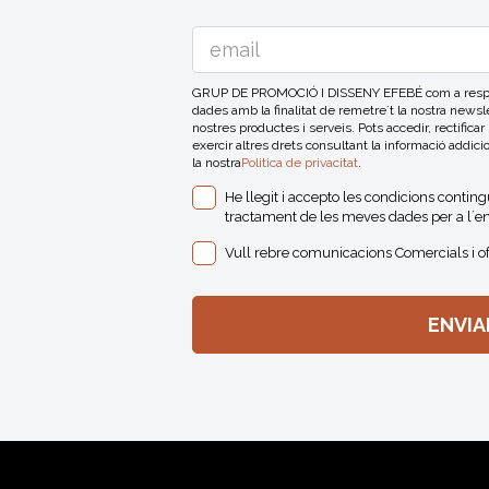
GRUP DE PROMOCIÓ I DISSENY EFEBÉ com a respons
dades amb la finalitat de remetre´t la nostra news
nostres productes i serveis. Pots accedir, rectificar
exercir altres drets consultant la informació addici
la nostra
Politica de privacitat
.
He llegit i accepto les condicions contin
tractament de les meves dades per a l´en
Vull rebre comunicacions Comercials i o