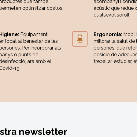
productes que també
acompanyi i condi
permeten optimitzar costos.
acústic que redueix
qualsevol soroll.
Higiene
: Equipament
Ergonomia
: Mobili
enfocat al benestar de les
millorar la salut de 
persones. Per incorporar als
persones, que refor
banys o punts de
posició de adequa
desinfecció, ara amb el
treballar, estudiar, e
Covid-19.
ostra newsletter