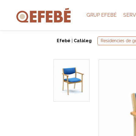
GRUP EFEBÉ
SERV
Efebé
|
Catàleg
Residències de g