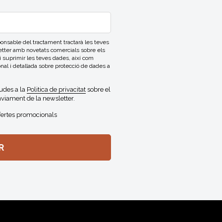
able del tractament tractarà les teves
letter amb novetats comercials sobre els
 i suprimir les teves dades, així com
onal i detallada sobre protecció de dades a
gudes a la
Politica de privacitat
sobre el
viament de la newsletter.
fertes promocionals