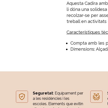
Aquesta Cadira amb 
li dóna una solidesa
recolzar-se per asse
treball en activitats
Característiques tè
Compta amb les po
Dimensions: Alçad
Seguretat
: Equipament per
a les residències i les
escoles. Elements que evitin