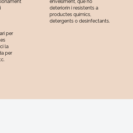
cionament
envelliment, que no
i
deteriorin i resistents a
productes químics,
detergents o desinfectants.
ari per
les
ci la
da per
tc.