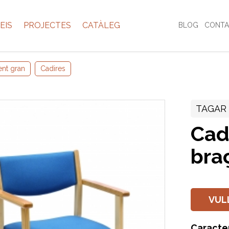
EIS
PROJECTES
CATÀLEG
BLOG
CONTA
ent gran
Cadires
TAGAR
Cad
bra
VUL
Caracte