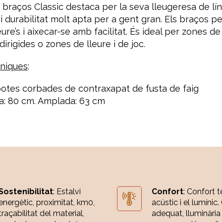
braços Classic destaca per la seva lleugeresa de lín
 i durabilitat molt apta per a gent gran. Els braços p
ure’s i aixecar-se amb facilitat. És ideal per zones d
 dirigides o zones de lleure i de joc.
cniques
:
tes corbades de contraxapat de fusta de faig
a: 80 cm. Amplada: 63 cm
Sostenibilitat
: Estalvi
Confort
: Confort t
energètic, proximitat, km0,
acústic i el lumínic.
traçabilitat del material,
adequat, lluminària