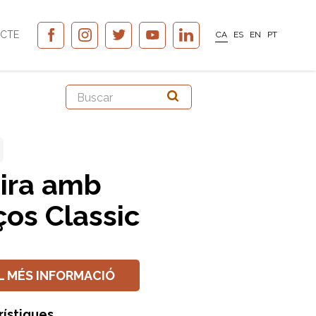
CTE
CA
ES
EN
PT
ira amb
ços Classic
L MÉS INFORMACIÓ
rístiques