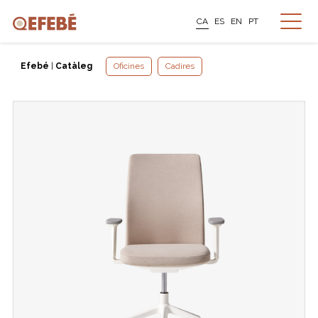
CA
ES
EN
PT
Efebé
|
Catàleg
Oficines
Cadires