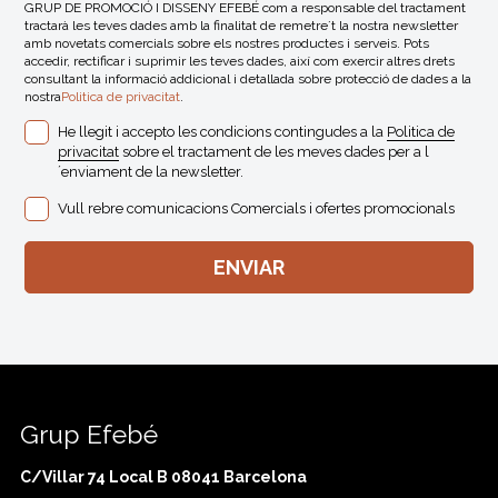
GRUP DE PROMOCIÓ I DISSENY EFEBÉ com a responsable del tractament
tractarà les teves dades amb la finalitat de remetre´t la nostra newsletter
amb novetats comercials sobre els nostres productes i serveis. Pots
accedir, rectificar i suprimir les teves dades, així com exercir altres drets
consultant la informació addicional i detallada sobre protecció de dades a la
nostra
Politica de privacitat
.
He llegit i accepto les condicions contingudes a la
Politica de
privacitat
sobre el tractament de les meves dades per a l
´enviament de la newsletter.
Vull rebre comunicacions Comercials i ofertes promocionals
Grup Efebé
C/Villar 74 Local B 08041 Barcelona