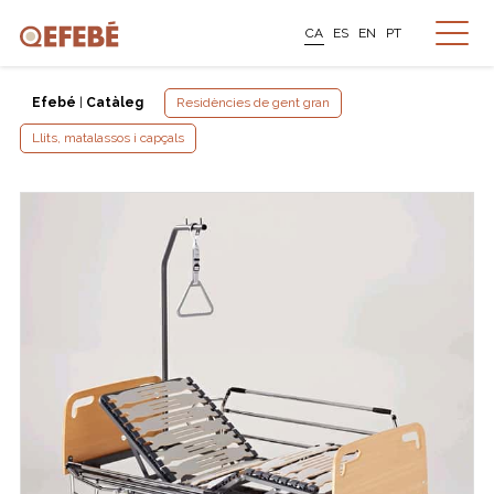
CA
ES
EN
PT
Efebé
|
Catàleg
Residències de gent gran
Llits, matalassos i capçals