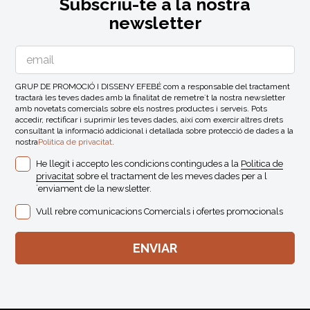
Subscriu-te a la nostra
newsletter
GRUP DE PROMOCIÓ I DISSENY EFEBÉ com a responsable del tractament
tractarà les teves dades amb la finalitat de remetre´t la nostra newsletter
amb novetats comercials sobre els nostres productes i serveis. Pots
accedir, rectificar i suprimir les teves dades, així com exercir altres drets
consultant la informació addicional i detallada sobre protecció de dades a la
nostra
Politica de privacitat
.
He llegit i accepto les condicions contingudes a la
Politica de
privacitat
sobre el tractament de les meves dades per a l
´enviament de la newsletter.
Vull rebre comunicacions Comercials i ofertes promocionals