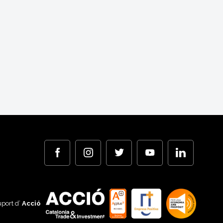
port d’
Acció