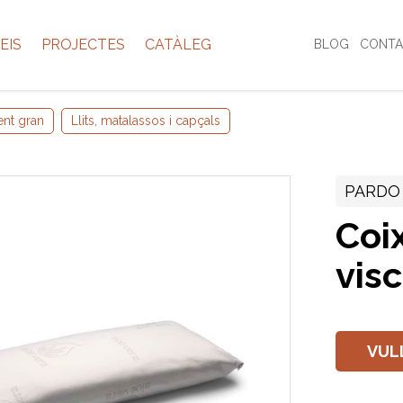
EIS
PROJECTES
CATÀLEG
BLOG
CONTA
ent gran
Llits, matalassos i capçals
PARDO
Coix
vis
VUL