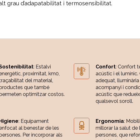
lt grau d’adapatabilitat i termosensibilitat.
Sostenibilitat
: Estalvi
Confort
: Confort t
energètic, proximitat, km0,
acústic i el lumínic.
traçabilitat del material,
adequat, lluminària
productes que també
acompanyi i condi
permeten optimitzar costos.
acústic que redueix
qualsevol soroll.
Higiene
: Equipament
Ergonomia
: Mobili
enfocat al benestar de les
millorar la salut de 
persones. Per incorporar als
persones, que refor