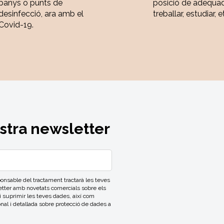
banys o punts de
posició de adequa
desinfecció, ara amb el
treballar, estudiar, e
Covid-19.
ostra newsletter
able del tractament tractarà les teves
letter amb novetats comercials sobre els
 i suprimir les teves dades, així com
onal i detallada sobre protecció de dades a