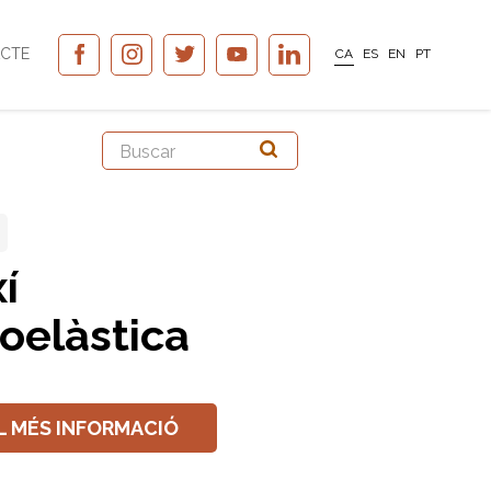
CTE
CA
ES
EN
PT
í
coelàstica
L MÉS INFORMACIÓ