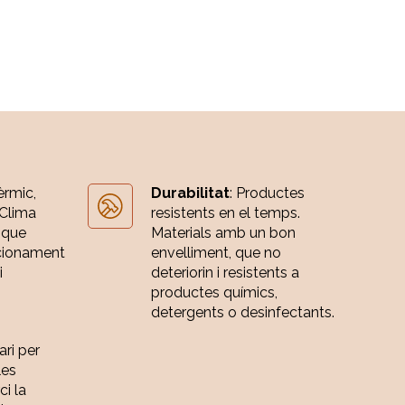
èrmic,
Durabilitat
: Productes
 Clima
resistents en el temps.
 que
Materials amb un bon
cionament
envelliment, que no
i
deteriorin i resistents a
productes químics,
detergents o desinfectants.
ari per
les
ci la