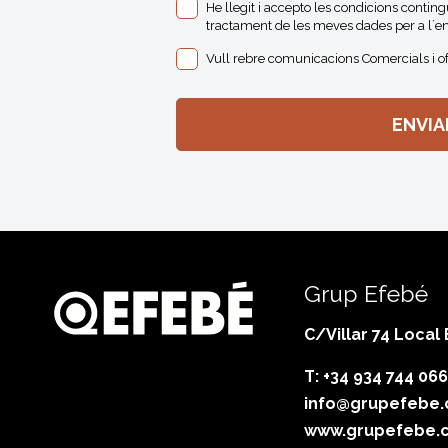
He llegit i accepto les condicions contin
tractament de les meves dades per a l´en
Vull rebre comunicacions Comercials i o
Grup Efebé
C/Villar 74 Local
T: +34 934 744 066
info@grupefebe
www.grupefebe.