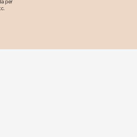
da per
tc.