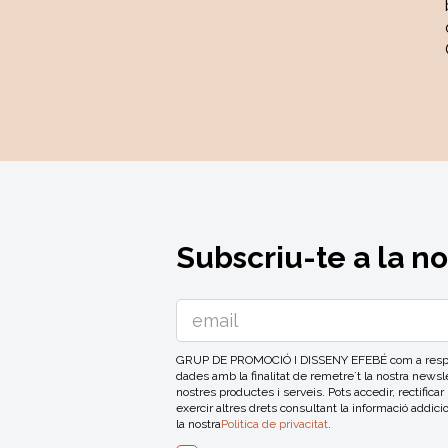
Subscriu-te a la n
GRUP DE PROMOCIÓ I DISSENY EFEBÉ com a respons
dades amb la finalitat de remetre´t la nostra news
nostres productes i serveis. Pots accedir, rectificar
exercir altres drets consultant la informació addici
la nostra
Politica de privacitat
.