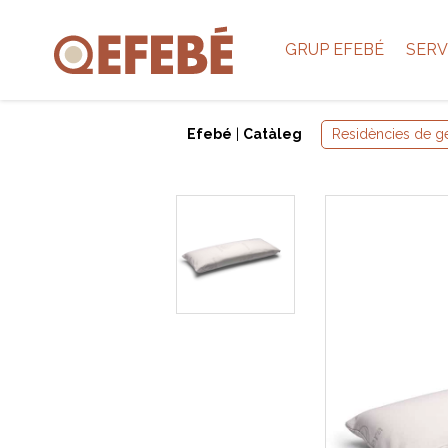
GRUP EFEBÉ
SERV
Efebé
|
Catàleg
Residències de g