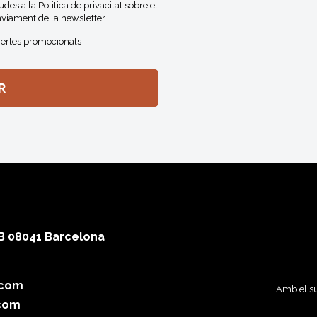
gudes a la
Politica de privacitat
sobre el
viament de la newsletter.
fertes promocionals
 B 08041 Barcelona
.com
Amb el su
com