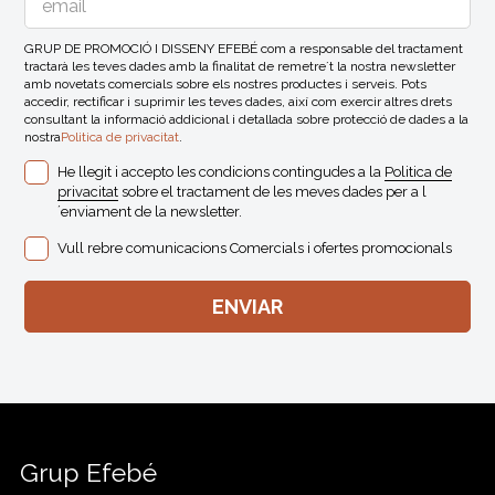
GRUP DE PROMOCIÓ I DISSENY EFEBÉ com a responsable del tractament
tractarà les teves dades amb la finalitat de remetre´t la nostra newsletter
amb novetats comercials sobre els nostres productes i serveis. Pots
accedir, rectificar i suprimir les teves dades, així com exercir altres drets
consultant la informació addicional i detallada sobre protecció de dades a la
nostra
Politica de privacitat
.
He llegit i accepto les condicions contingudes a la
Politica de
privacitat
sobre el tractament de les meves dades per a l
´enviament de la newsletter.
Vull rebre comunicacions Comercials i ofertes promocionals
Grup Efebé