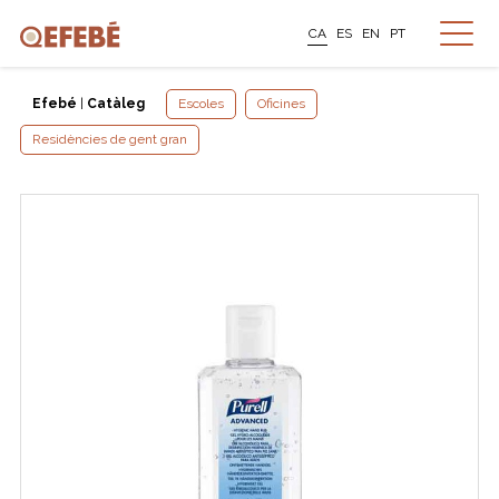
CA
ES
EN
PT
Efebé
|
Catàleg
Escoles
Oficines
Residències de gent gran