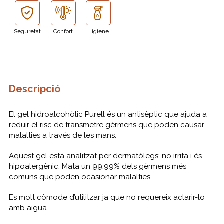
Seguretat
Confort
Higiene
Descripció
El gel hidroalcohòlic Purell és un antisèptic que ajuda a
reduir el risc de transmetre gèrmens que poden causar
malalties a través de les mans.
Aquest gel està analitzat per dermatòlegs: no irrita i és
hipoalergènic. Mata un 99,99% dels gèrmens més
comuns que poden ocasionar malalties.
Es molt còmode d’utilitzar ja que no requereix aclarir-lo
amb aigua.