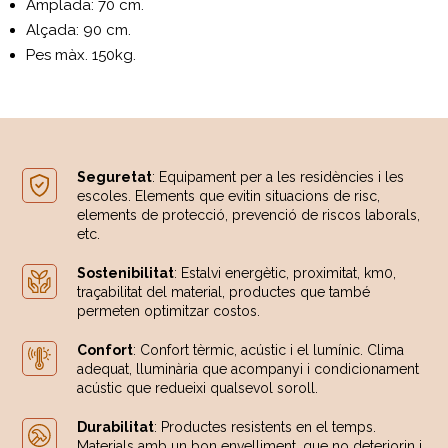
Amplada: 70 cm.
Alçada: 90 cm.
Pes màx. 150kg.
Seguretat
: Equipament per a les residències i les
escoles. Elements que evitin situacions de risc,
elements de protecció, prevenció de riscos laborals,
etc.
Sostenibilitat
: Estalvi energètic, proximitat, km0,
traçabilitat del material, productes que també
permeten optimitzar costos.
Confort
: Confort tèrmic, acústic i el lumínic. Clima
adequat, lluminària que acompanyi i condicionament
acústic que redueixi qualsevol soroll.
Durabilitat
: Productes resistents en el temps.
Materials amb un bon envelliment, que no deteriorin i