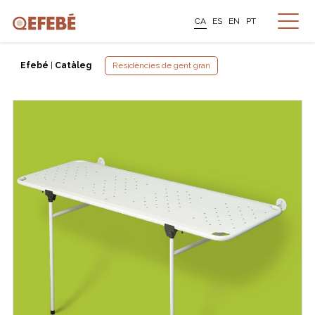
CA
ES
EN
PT
Efebé
|
Catàleg
Residències de gent gran