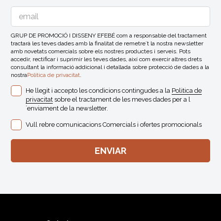
GRUP DE PROMOCIÓ I DISSENY EFEBÉ com a responsable del tractament
tractarà les teves dades amb la finalitat de remetre´t la nostra newsletter
amb novetats comercials sobre els nostres productes i serveis. Pots
accedir, rectificar i suprimir les teves dades, així com exercir altres drets
consultant la informació addicional i detallada sobre protecció de dades a la
nostra
Politica de privacitat
.
He llegit i accepto les condicions contingudes a la
Politica de
privacitat
sobre el tractament de les meves dades per a l
´enviament de la newsletter.
Vull rebre comunicacions Comercials i ofertes promocionals