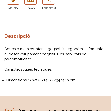
Confort
Imatge
Ergonomia
Descripció
Aquesta matalàs infantil gegant és ergonòmic i fomenta
el desenvolupament cognitiu i les habilitats de
psicomotricitat.
Caractetístiques tècniques:
Dimensions: 120x120x14/24/34/44h cm.
Seguretat
: Equipament per a les residències i les