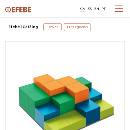
CA
ES
EN
PT
Efebé
|
Catàleg
Escoles
Pufs i grades