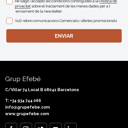
He llegit i accepto les condicions contingudes a la
Politica de
privacitat
sobre el tractament de les meves dades per a l
´enviament de la newsletter.
Vull rebre comunicacions Comercials i ofertes promocionals
Grup Efebé
C/Villar 74 Local B 08041 Barcelona
T: +34 934 744 066
info@grupefebe.com
www.grupefebe.com