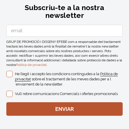
Subscriu-te a la nostra
newsletter
GRUP DE PROMOCIÓ I DISSENY EFEBÉ com a responsable del tractament
tractarà les teves dades amb la finalitat de remetre´t la nostra newsletter
amb novetats comercials sobre els nostres productes i serveis. Pots
accedir, rectificar i suprimir les teves dades, així com exercir altres drets
consultant la informació addicional i detallada sobre protecció de dades a la
nostra
Politica de privacitat
.
He llegit i accepto les condicions contingudes a la
Politica de
privacitat
sobre el tractament de les meves dades per a l
´enviament de la newsletter.
Vull rebre comunicacions Comercials i ofertes promocionals