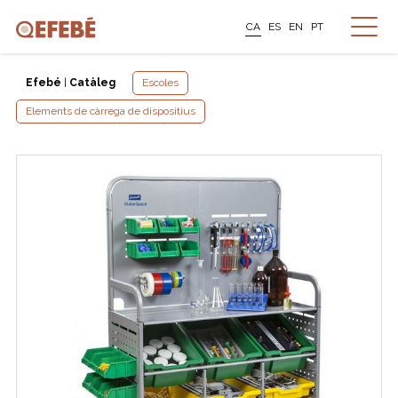
CA
ES
EN
PT
Efebé
|
Catàleg
Escoles
Elements de càrrega de dispositius