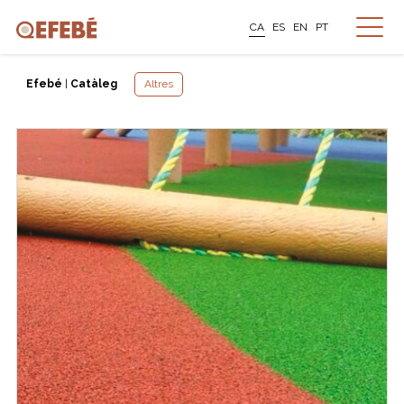
CA
ES
EN
PT
Efebé
|
Catàleg
Altres