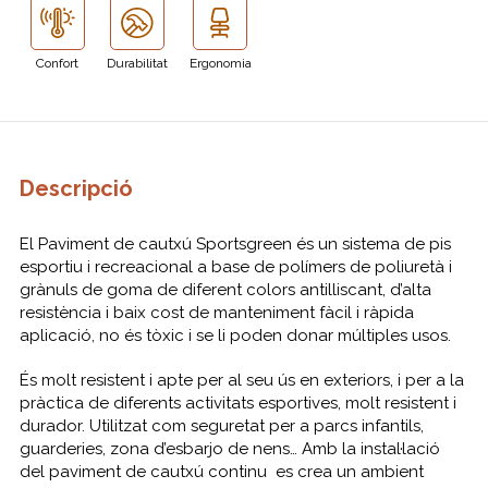
Confort
Durabilitat
Ergonomia
Descripció
El Paviment de cautxú Sportsgreen és un sistema de pis
esportiu i recreacional a base de polímers de poliuretà i
grànuls de goma de diferent colors antilliscant, d’alta
resistència i baix cost de manteniment fàcil i ràpida
aplicació, no és tòxic i se li poden donar múltiples usos.
És molt resistent i apte per al seu ús en exteriors, i per a la
pràctica de diferents activitats esportives, molt resistent i
durador. Utilitzat com seguretat per a parcs infantils,
guarderies, zona d’esbarjo de nens… Amb la instal·lació
del paviment de cautxú continu es crea un ambient