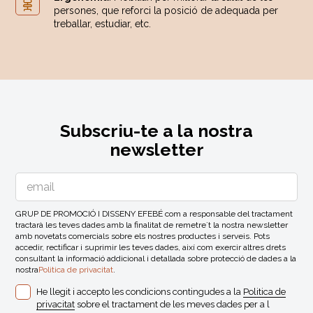
persones, que reforci la posició de adequada per
treballar, estudiar, etc.
Subscriu-te a la nostra
newsletter
GRUP DE PROMOCIÓ I DISSENY EFEBÉ com a responsable del tractament
tractarà les teves dades amb la finalitat de remetre´t la nostra newsletter
amb novetats comercials sobre els nostres productes i serveis. Pots
accedir, rectificar i suprimir les teves dades, així com exercir altres drets
consultant la informació addicional i detallada sobre protecció de dades a la
nostra
Politica de privacitat
.
He llegit i accepto les condicions contingudes a la
Politica de
privacitat
sobre el tractament de les meves dades per a l