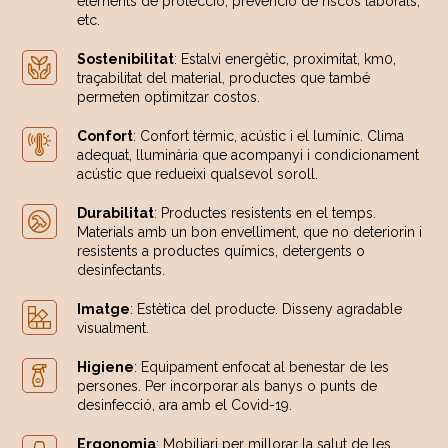
elements de protecció, prevenció de riscos laborals,
etc.
Sostenibilitat
: Estalvi energètic, proximitat, km0,
traçabilitat del material, productes que també
permeten optimitzar costos.
Confort
: Confort tèrmic, acústic i el lumínic. Clima
adequat, lluminària que acompanyi i condicionament
acústic que redueixi qualsevol soroll.
Durabilitat
: Productes resistents en el temps.
Materials amb un bon envelliment, que no deteriorin i
resistents a productes químics, detergents o
desinfectants.
Imatge
: Estètica del producte. Disseny agradable
visualment.
Higiene
: Equipament enfocat al benestar de les
persones. Per incorporar als banys o punts de
desinfecció, ara amb el Covid-19.
Ergonomia
: Mobiliari per millorar la salut de les