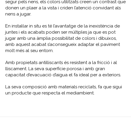
segur pels nens, els colors utilitzats creen un contrast que
donen un plaer a la vista i criden l’atenció convidant als
nens a jugar.
En instal·lar
in situ
es té l’avantatge de la inexistència de
juntes i els acabats poden ser múltiples ja que es pot
jugar amb una àmplia possibilitat de colors i dibuixos,
amb aquest acabat s’aconsegueix adaptar el paviment
molt més al seu entorn.
Amb propietats antilliscants és resistent a la fricció i al
lliscament. La seva superfície porosa i amb gran
capacitat d’evacuació d’aigua el fa ideal per a exteriors.
La seva composició amb materials reciclats, fa que sigui
un producte que respecta el mediambient.