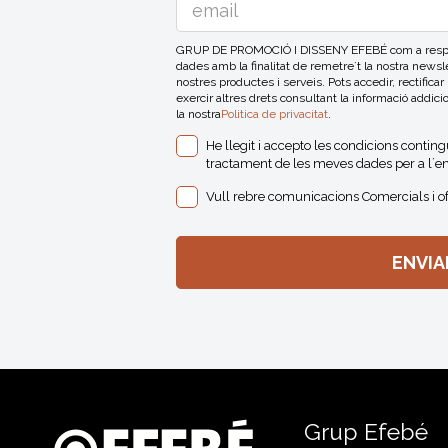
GRUP DE PROMOCIÓ I DISSENY EFEBÉ com a respons
dades amb la finalitat de remetre´t la nostra news
nostres productes i serveis. Pots accedir, rectificar
exercir altres drets consultant la informació addici
la nostra
Politica de privacitat
.
He llegit i accepto les condicions contin
tractament de les meves dades per a l´en
Vull rebre comunicacions Comercials i o
Grup Efebé