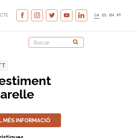
CTE
CA
ES
EN
PT
TT
estiment
arelle
L MÉS INFORMACIÓ
rístiques