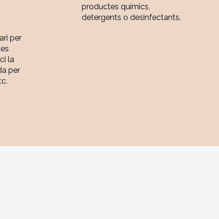
productes químics,
detergents o desinfectants.
ari per
les
ci la
da per
tc.