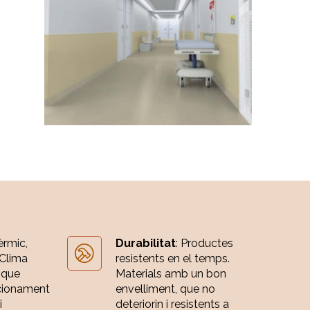
èrmic,
Durabilitat
: Productes
 Clima
resistents en el temps.
 que
Materials amb un bon
cionament
envelliment, que no
i
deteriorin i resistents a