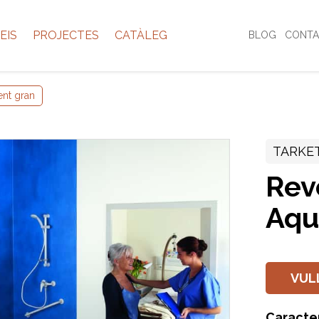
EIS
PROJECTES
CATÀLEG
BLOG
CONTA
ent gran
TARKE
Rev
Aqu
VUL
Caracte