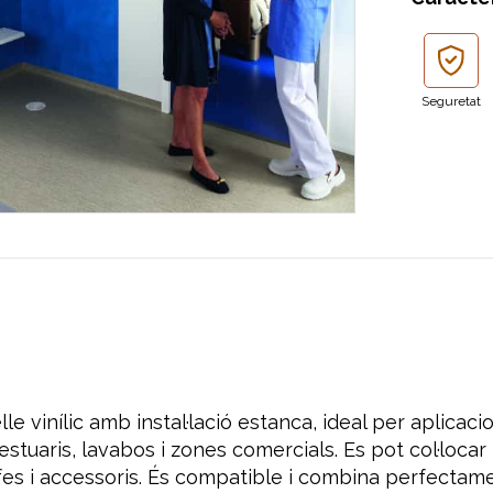
Seguretat
e vinílic amb instal·lació estanca, ideal per aplicac
tuaris, lavabos i zones comercials. Es pot col·locar
es i accessoris. És compatible i combina perfectam