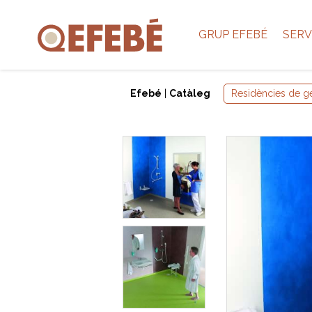
GRUP EFEBÉ
SERV
Efebé
|
Catàleg
Residències de g