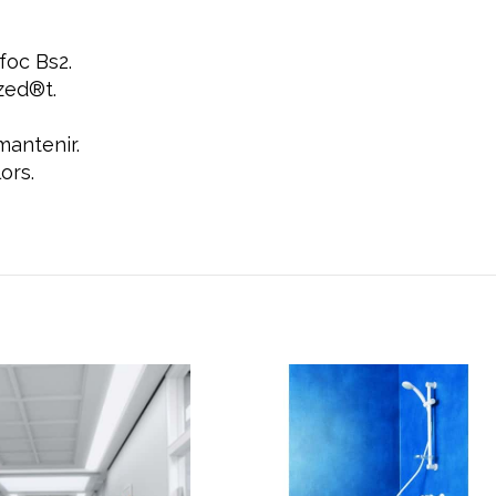
foc Bs2.
zed®t.
 mantenir.
ors.