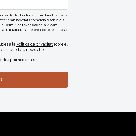
able del tractament tractarà les teves
letter amb novetats comercials sobre els
 i suprimir les teves dades, així com
onal i detallada sobre protecció de dades a
gudes a la
Politica de privacitat
sobre el
viament de la newsletter.
fertes promocionals