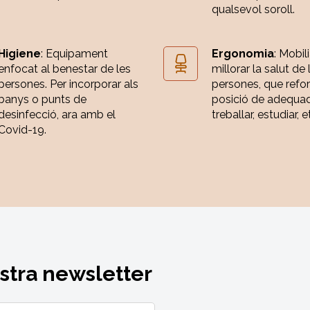
qualsevol soroll.
Higiene
: Equipament
Ergonomia
: Mobili
enfocat al benestar de les
millorar la salut de 
persones. Per incorporar als
persones, que refor
banys o punts de
posició de adequa
desinfecció, ara amb el
treballar, estudiar, e
Covid-19.
ostra newsletter