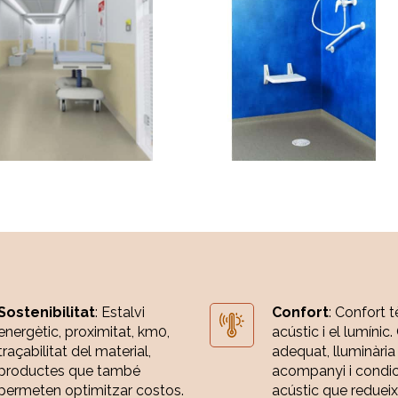
Sostenibilitat
: Estalvi
Confort
: Confort t
energètic, proximitat, km0,
acústic i el lumínic.
traçabilitat del material,
adequat, lluminària
productes que també
acompanyi i condi
permeten optimitzar costos.
acústic que redueix