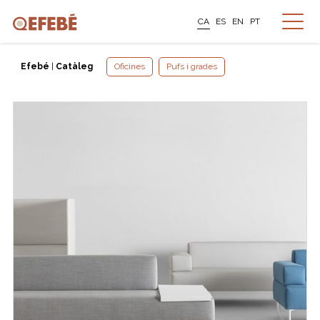
CA
ES
EN
PT
Efebé
|
Catàleg
Oficines
Pufs i grades