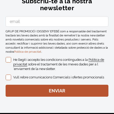
Subscriu-te a la nostra
newsletter
GRUP DE PROMOCIÓ I DISSENY EFEBÉ com a responsable del tractament
tractarà les teves dades amb la finalitat de remetre´t la nostra newsletter
amb novetats comercials sobre els nostres productes i serveis. Pots
accedir, rectificar i suprimir les teves dades, així com exercir altres drets
consultant la informació addicional i detallada sobre protecció de dades a la
nostra
Politica de privacitat
.
He llegit i accepto les condicions contingudes a la
Politica de
privacitat
sobre el tractament de les meves dades per a l
´enviament de la newsletter.
Vull rebre comunicacions Comercials i ofertes promocionals