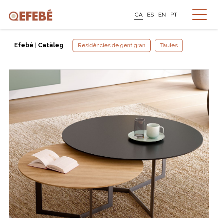
CA
ES
EN
PT
Efebé
|
Catàleg
Residències de gent gran
Taules