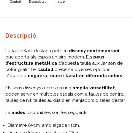
Confort
Durabilitat
Imatge
Descripció
La taula Kabi destaca pel seu
disseny contemporani
que aporta als espais un aire modern. Els
peus
d’estructura metàl·lica
d’aquesta taula auxiliar són de
color grafit. I el
taulell
presenta diverses opcions
d’acabats:
noguera, roure i lacat en diferents colors.
Els seus dissenys ofereixen una
amplia versatilitat
,
poden servir en múltiples espais com a taules de centre,
taules de nit, taules auxiliars en menjadors o sales d’estar.
La
mides
disponibles són les següents:
Diàmetre 65cm. amb alçada 31cm.
Diàmetre 80cm. amb alçada 37cm.