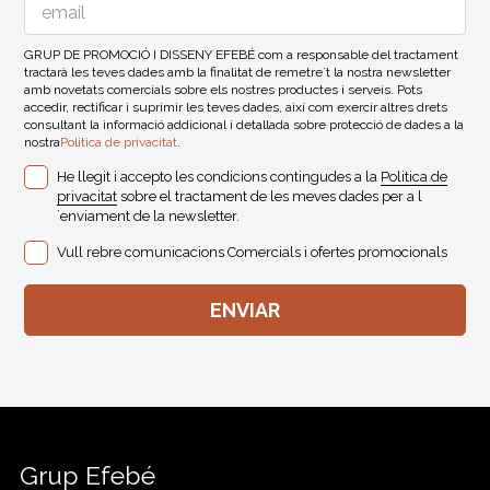
GRUP DE PROMOCIÓ I DISSENY EFEBÉ com a responsable del tractament
tractarà les teves dades amb la finalitat de remetre´t la nostra newsletter
amb novetats comercials sobre els nostres productes i serveis. Pots
accedir, rectificar i suprimir les teves dades, així com exercir altres drets
consultant la informació addicional i detallada sobre protecció de dades a la
nostra
Politica de privacitat
.
He llegit i accepto les condicions contingudes a la
Politica de
privacitat
sobre el tractament de les meves dades per a l
´enviament de la newsletter.
Vull rebre comunicacions Comercials i ofertes promocionals
Grup Efebé