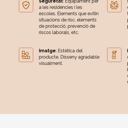
Seguretat
: Equipament per
a les residències i les
escoles. Elements que evitin
situacions de risc, elements
de protecció, prevenció de
riscos laborals, etc.
Imatge
: Estètica del
producte. Disseny agradable
visualment.