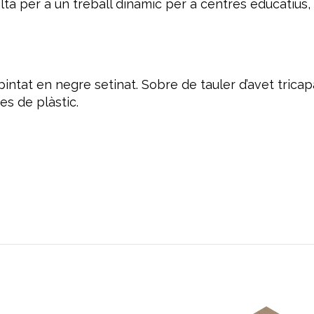
lta per a un treball dinàmic per a centres educatius, 
pintat en negre setinat. Sobre de tauler d’avet tric
des de plàstic.