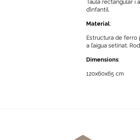
Taula rectangular i a
d’infantil.
Material
:
Estructura de ferro 
a l’aigua setinat. Ro
Dimensions
:
120x60x65 cm