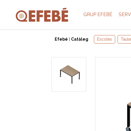
GRUP EFEBÉ
SERV
Efebé
|
Catàleg
Escoles
Taule