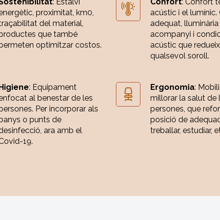
Sostenibilitat
: Estalvi
Confort
: Confort t
energètic, proximitat, km0,
acústic i el lumínic.
traçabilitat del material,
adequat, lluminària
productes que també
acompanyi i condi
permeten optimitzar costos.
acústic que redueix
qualsevol soroll.
Higiene
: Equipament
Ergonomia
: Mobili
enfocat al benestar de les
millorar la salut de 
persones. Per incorporar als
persones, que refor
banys o punts de
posició de adequa
desinfecció, ara amb el
treballar, estudiar, e
Covid-19.