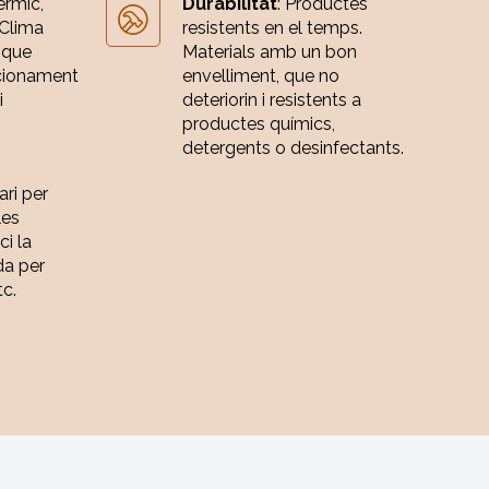
èrmic,
Durabilitat
: Productes
 Clima
resistents en el temps.
 que
Materials amb un bon
cionament
envelliment, que no
i
deteriorin i resistents a
productes químics,
detergents o desinfectants.
ari per
les
ci la
da per
tc.