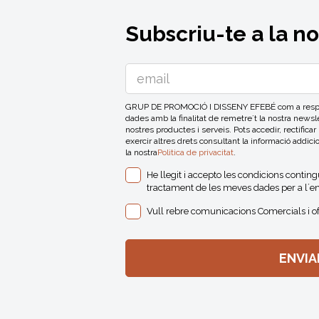
Subscriu-te a la n
GRUP DE PROMOCIÓ I DISSENY EFEBÉ com a respons
dades amb la finalitat de remetre´t la nostra news
nostres productes i serveis. Pots accedir, rectificar
exercir altres drets consultant la informació addici
la nostra
Politica de privacitat
.
He llegit i accepto les condicions contin
tractament de les meves dades per a l´en
Vull rebre comunicacions Comercials i o