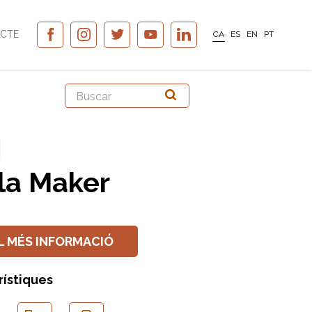
CTE
CA
ES
EN
PT
la Maker
L MÉS INFORMACIÓ
rístiques