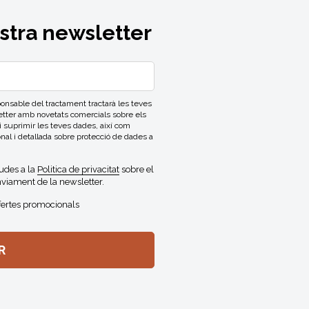
ostra newsletter
able del tractament tractarà les teves
letter amb novetats comercials sobre els
 i suprimir les teves dades, així com
onal i detallada sobre protecció de dades a
gudes a la
Politica de privacitat
sobre el
viament de la newsletter.
fertes promocionals