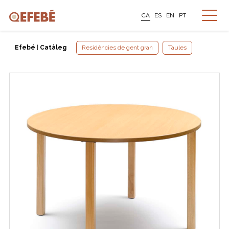
CA
ES
EN
PT
Efebé
|
Catàleg
Residències de gent gran
Taules