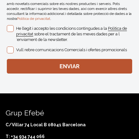
amb novetats comercials sobre els nostres productes i serveis. Pots
accedir, rectificar i suprimir les teves dades, així com exercir altres drets
consultant la informació addicional i detallada sobre protecció de dades a la
nostra
Politica de privacitat
.
He llegit i accepto les condicions contingudes a la
Politica de
privacitat
sobre el tractament de les meves dades per a l
´enviament de la newsletter.
Vull rebre comunicacions Comercials i ofertes promocionals
Grup Efebé
C/Villar 74 Local B 08041 Barcelona
T: +34 934 744 066