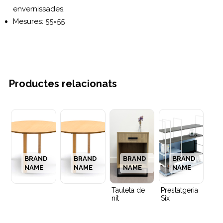
envernissades.
Mesures: 55×55
Productes relacionats
BRAND
BRAND
BRAND
BRAND
NAME
NAME
NAME
NAME
Tauleta de
Prestatgeria
nit
Six