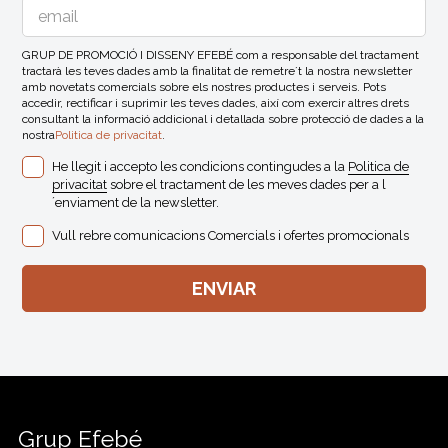
GRUP DE PROMOCIÓ I DISSENY EFEBÉ com a responsable del tractament
tractarà les teves dades amb la finalitat de remetre´t la nostra newsletter
amb novetats comercials sobre els nostres productes i serveis. Pots
accedir, rectificar i suprimir les teves dades, així com exercir altres drets
consultant la informació addicional i detallada sobre protecció de dades a la
nostra
Politica de privacitat
.
He llegit i accepto les condicions contingudes a la
Politica de
privacitat
sobre el tractament de les meves dades per a l
´enviament de la newsletter.
Vull rebre comunicacions Comercials i ofertes promocionals
Grup Efebé