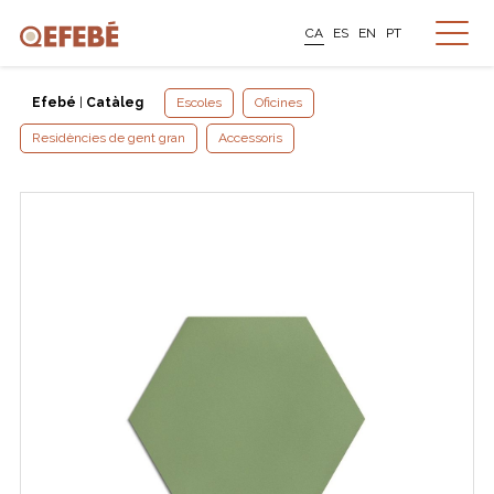
CA
ES
EN
PT
Efebé
|
Catàleg
Escoles
Oficines
Residències de gent gran
Accessoris