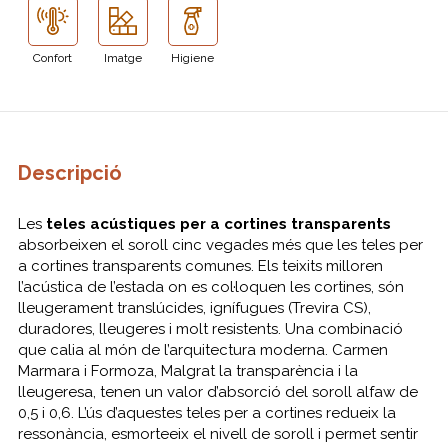
Confort
Imatge
Higiene
Descripció
Les
teles acústiques per a cortines transparents
absorbeixen el soroll cinc vegades més que les teles per
a cortines transparents comunes. Els teixits milloren
l’acústica de l’estada on es col·loquen les cortines, són
lleugerament translúcides, ignífugues (Trevira CS),
duradores, lleugeres i molt resistents. Una combinació
que calia al món de l’arquitectura moderna. Carmen
Marmara i Formoza, Malgrat la transparència i la
lleugeresa, tenen un valor d’absorció del soroll alfaw de
0,5 i 0,6. L’ús d’aquestes teles per a cortines redueix la
ressonància, esmorteeix el nivell de soroll i permet sentir