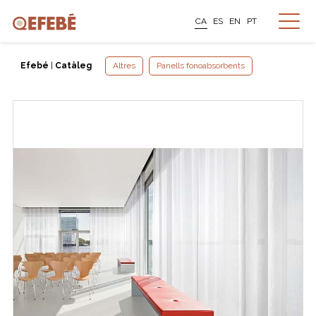
CA
ES
EN
PT
Efebé
|
Catàleg
Altres
Panells fonoabsorbents