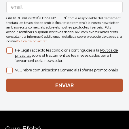
GRUP DE PROMOCIÓ I DISSENY EFEBÉ com a responsable del tractament
tractarà les teves dades amb la finalitat de remetre´t la nostra newsletter
amb novetats comercials sobre els nostres productes i serveis. Pots
accedir, rectificar i suprimir les teves dades, així com exercir altres drets
consultant la informació addicional i detallada sobre protecció de dades a la
nostra
Politica de privacitat
.
He llegit i accepto les condicions contingudes a la
Politica de
privacitat
sobre el tractament de les meves dades per a l
´enviament de la newsletter.
Vull rebre comunicacions Comercials i ofertes promocionals
Grup Efebé