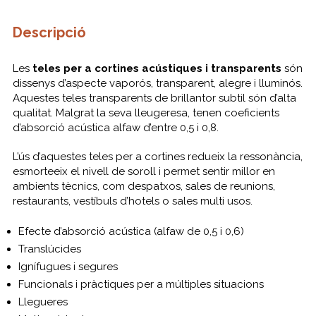
Descripció
Les
teles per a cortines acústiques i transparents
són
dissenys d’aspecte vaporós, transparent, alegre i lluminós.
Aquestes teles transparents de brillantor subtil són d’alta
qualitat. Malgrat la seva lleugeresa, tenen coeficients
d’absorció acústica alfaw d’entre 0,5 i 0,8.
L’ús d’aquestes teles per a cortines redueix la ressonància,
esmorteeix el nivell de soroll i permet sentir millor en
ambients tècnics, com despatxos, sales de reunions,
restaurants, vestíbuls d’hotels o sales multi usos.
Efecte d’absorció acústica (alfaw de 0,5 i 0,6)
Translúcides
Ignífugues i segures
Funcionals i pràctiques per a múltiples situacions
Llegueres