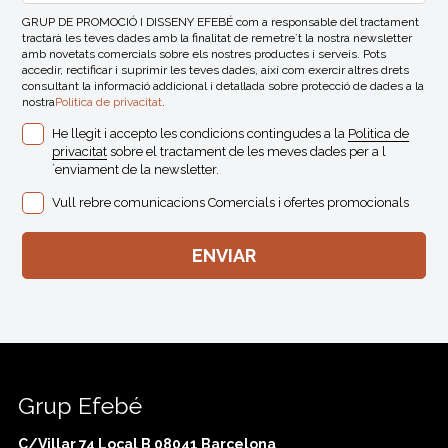
GRUP DE PROMOCIÓ I DISSENY EFEBÉ com a responsable del tractament
tractarà les teves dades amb la finalitat de remetre´t la nostra newsletter
amb novetats comercials sobre els nostres productes i serveis. Pots
accedir, rectificar i suprimir les teves dades, així com exercir altres drets
consultant la informació addicional i detallada sobre protecció de dades a la
nostra
Politica de privacitat
.
He llegit i accepto les condicions contingudes a la
Politica de
privacitat
sobre el tractament de les meves dades per a l
´enviament de la newsletter.
Vull rebre comunicacions Comercials i ofertes promocionals
Grup Efebé
C/Villar 74 Local B 08041 Barcelona