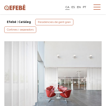
CA
ES
EN
PT
Efebé
|
Catàleg
Residències de gent gran
Cortines i separadors