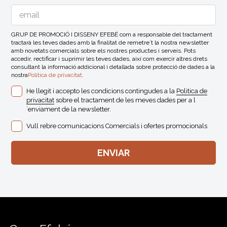
GRUP DE PROMOCIÓ I DISSENY EFEBÉ com a responsable del tractament
tractarà les teves dades amb la finalitat de remetre´t la nostra newsletter
amb novetats comercials sobre els nostres productes i serveis. Pots
accedir, rectificar i suprimir les teves dades, així com exercir altres drets
consultant la informació addicional i detallada sobre protecció de dades a la
nostra
Politica de privacitat
.
He llegit i accepto les condicions contingudes a la
Politica de
privacitat
sobre el tractament de les meves dades per a l
´enviament de la newsletter.
Vull rebre comunicacions Comercials i ofertes promocionals