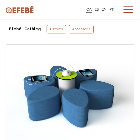
CA
ES
EN
PT
Efebé
|
Catàleg
Escoles
Accessoris