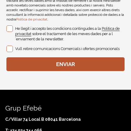
tractarà les teves dades amb la finalitat de remetre´t la nostra newsletter
amb novetats comercials sobre els nostres productes i serveis. Pots
accedir, rectificar i suprimir les teves dades, així com exercir altres drets
consultant la informació addicional i detallada sobre protecció de dades a la
nostra
Politica de privacitat
.
He llegit i accepto les condicions contingudes a la
Politica de
privacitat
sobre el tractament de les meves dades per a l
´enviament de la newsletter.
Vull rebre comunicacions Comercials i ofertes promocionals
Grup Efebé
C/Villar 74 Local B 08041 Barcelona
T: +34 934 744 066