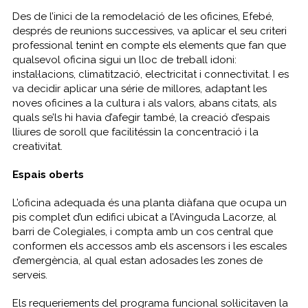
Des de l’inici de la remodelació de les oficines, Efebé,
després de reunions successives, va aplicar el seu criteri
professional tenint en compte els elements que fan que
qualsevol oficina sigui un lloc de treball idoni:
instal·lacions, climatització, electricitat i connectivitat. I es
va decidir aplicar una série de millores, adaptant les
noves oficines a la cultura i als valors, abans citats, als
quals se’ls hi havia d’afegir també, la creació d’espais
lliures de soroll que facilitéssin la concentració i la
creativitat.
Espais oberts
L’oficina adequada és una planta diàfana que ocupa un
pis complet d’un edifici ubicat a l’Avinguda Lacorze, al
barri de Colegiales, i compta amb un cos central que
conformen els accessos amb els ascensors i les escales
d’emergència, al qual estan adosades les zones de
serveis.
Els requeriements del programa funcional sol·licitaven la