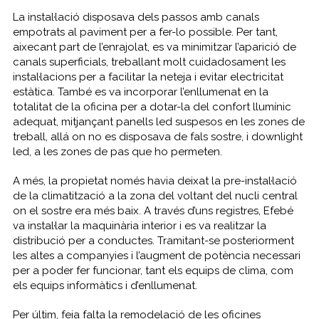
La instal·lació disposava dels passos amb canals
empotrats al paviment per a fer-lo possible. Per tant,
aixecant part de l’enrajolat, es va minimitzar l’aparició de
canals superficials, treballant molt cuidadosament les
instal·lacions per a facilitar la neteja i evitar electricitat
estàtica. També es va incorporar l’enllumenat en la
totalitat de la oficina per a dotar-la del confort llumínic
adequat, mitjançant panells led suspesos en les zones de
treball, allá on no es disposava de fals sostre, i
downlight
led, a les zones de pas que ho permeten.
A més, la propietat només havia deixat la pre-instal·lació
de la climatització a la zona del voltant del nucli central
on el sostre era més baix. A través d’uns registres, Efebé
va instal·lar la maquinària interior i es va realitzar la
distribució per a conductes. Tramitant-se posteriorment
les altes a companyies i l’augment de potència necessari
per a poder fer funcionar, tant els equips de clima, com
els equips informàtics i d’enllumenat.
Per últim, feia falta la remodelació de les oficines