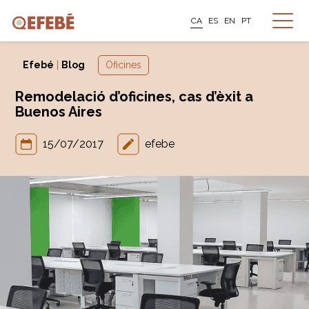
CA
ES
EN
PT
Efebé
|
Blog
Oficines
Remodelació d’oficines, cas d’èxit a
Buenos Aires
15/07/2017
efebe