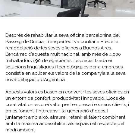
Després de rehabilitar la seva oficina barcelonina del
Passeig de Gràcia, Transperfect va confiar a Efebé la
remodelació de les seves oficines a Buenos Aires.
L’encàrrec d’aquesta multinacional, amb més de 4.000
treballadors i 90 delegacionas, i especialitzada en
solucions lingüístiques i tecnològiques per a empreses,
consistia en aplicar els valors de la companyia a la seva
nova delegació d’Argentina.
Aquests valors es basen en convertir les seves oficines en
un entorn de confort, productivitat i innovació. Llocs de
creativitat on es creï valor per l’empresa i els seus clients, i
on es fomenti l’intercanvi i la generació d’idees. I
juntament amb això, atraure i retenir el talent combinant
amb la màxima accessibilitat als espais i el respecte pel
medi ambient.