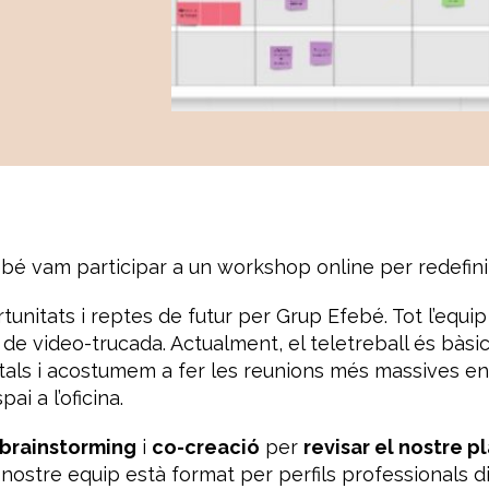
ebé vam participar a un workshop online per redefinir
ortunitats i reptes de futur per Grup Efebé. Tot l’equi
 video-trucada. Actualment, el teletreball és bàsic p
als i acostumem a fer les reunions més massives en f
ai a l’oficina.
brainstorming
i
co-creació
per
revisar el nostre p
 nostre equip està format per perfils professionals d