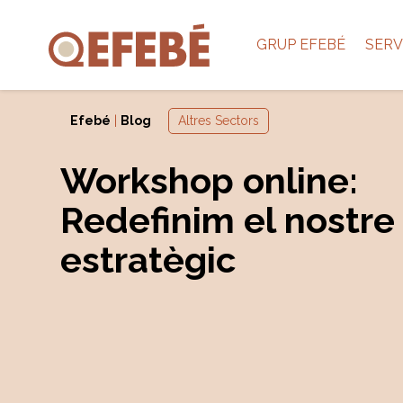
GRUP EFEBÉ
SERV
Efebé
|
Blog
Altres Sectors
Workshop online:
Redefinim el nostre
estratègic