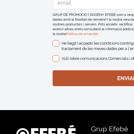
GRUP DE PROMOCIÓ I DISSENY EFEBÉ com a respons
dades amb la finalitat de remetre´t la nostra news
nostres productes i serveis. Pots accedir, rectificar
exercir altres drets consultant la informació addici
la nostra
Politica de privacitat
.
He llegit i accepto les condicions contin
tractament de les meves dades per a l´en
Vull rebre comunicacions Comercials i o
Grup Efebé