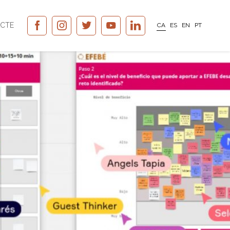
CTE
CA
ES
EN
PT