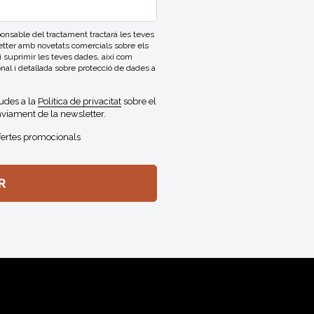
able del tractament tractarà les teves
letter amb novetats comercials sobre els
 i suprimir les teves dades, així com
onal i detallada sobre protecció de dades a
gudes a la
Politica de privacitat
sobre el
viament de la newsletter.
fertes promocionals