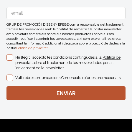
GRUP DE PROMOCIÓ I DISSENY EFEBÉ com a responsable del tractament
tractarà les teves dades amb la finalitat de remetre´t la nostra newsletter
amb novetats comercials sobre els nostres productes i serveis. Pots
accedir, rectificar i suprimir les teves dades, així com exercir altres drets
consultant la informació addicional i detallada sobre protecció de dades a la
nostra
Politica de privacitat
.
He llegit i accepto les condicions contingudes a la
Politica de
privacitat
sobre el tractament de les meves dades per a l
´enviament de la newsletter.
Vull rebre comunicacions Comercials i ofertes promocionals