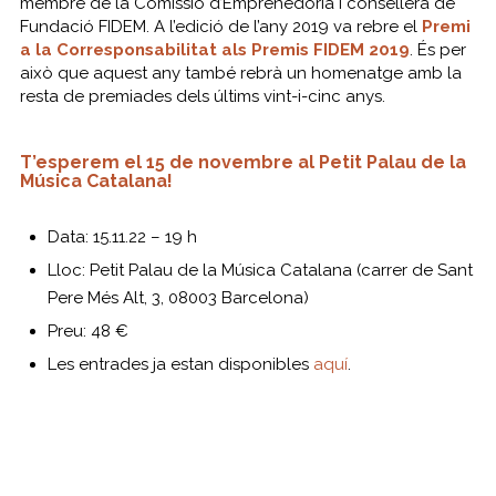
membre de la Comissió d’Emprenedoria i consellera de
Fundació FIDEM
. A l’edició de l’any 2019 va rebre el
Premi
a la Corresponsabilitat als Premis FIDEM 2019
. És per
això que aquest any també rebrà un homenatge amb la
resta de premiades dels últims vint-i-cinc anys.
T’esperem el 15 de novembre al Petit Palau de la
Música Catalana!
Data: 15.11.22 – 19 h
Lloc: Petit Palau de la Música Catalana (
carrer de Sant
Pere Més Alt, 3, 08003 Barcelona
)
Preu: 48 €
Les entrades ja estan disponibles
aquí
.