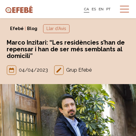
CA
ES
EN
PT
Efebé
|
Blog
Llar d'Avis
Marco Inzitari: “Les residències s’han de
repensar i han de ser més semblants al
domicili”
04/04/2023
Grup Efebé