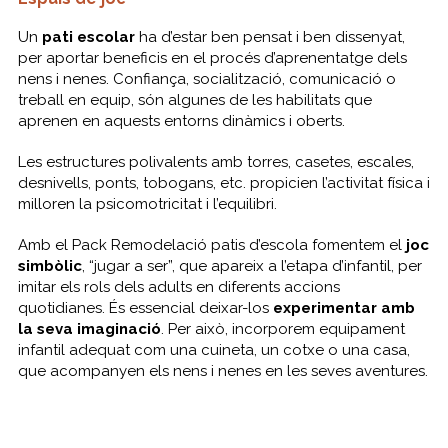
Un
pati escolar
ha d’estar ben pensat i ben dissenyat,
per aportar beneficis en el procés d’aprenentatge dels
nens i nenes. Confiança, socialització, comunicació o
treball en equip, són algunes de les habilitats que
aprenen en aquests entorns dinàmics i oberts.
Les estructures polivalents amb torres, casetes, escales,
desnivells, ponts, tobogans, etc. propicien l’activitat física i
milloren la psicomotricitat i l’equilibri.
Amb el Pack Remodelació patis d’escola fomentem el
joc
simbòlic
, “jugar a ser”, que apareix a l’etapa d’infantil, per
imitar els rols dels adults en diferents accions
quotidianes. És essencial deixar-los
experimentar amb
la seva imaginació
. Per això, incorporem equipament
infantil adequat com una cuineta, un cotxe o una casa,
que acompanyen els nens i nenes en les seves aventures.