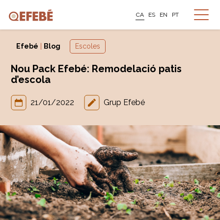
CA
ES
EN
PT
Efebé
|
Blog
Escoles
Nou Pack Efebé: Remodelació patis
d’escola
21/01/2022
Grup Efebé