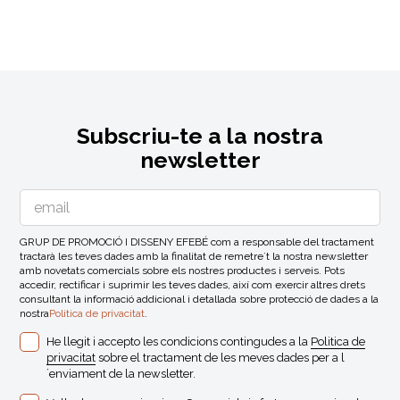
Subscriu-te a la nostra
newsletter
GRUP DE PROMOCIÓ I DISSENY EFEBÉ com a responsable del tractament
tractarà les teves dades amb la finalitat de remetre´t la nostra newsletter
amb novetats comercials sobre els nostres productes i serveis. Pots
accedir, rectificar i suprimir les teves dades, així com exercir altres drets
consultant la informació addicional i detallada sobre protecció de dades a la
nostra
Politica de privacitat
.
He llegit i accepto les condicions contingudes a la
Politica de
privacitat
sobre el tractament de les meves dades per a l
´enviament de la newsletter.