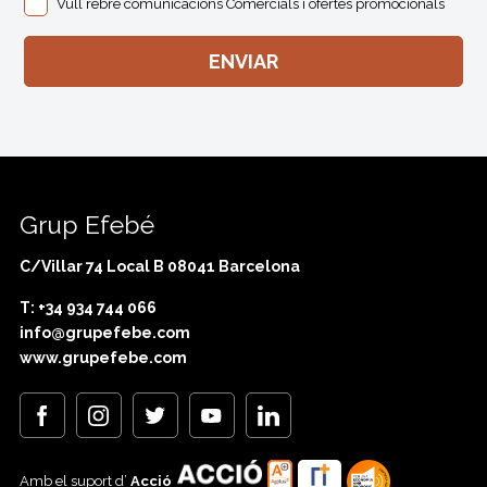
Vull rebre comunicacions Comercials i ofertes promocionals
Grup Efebé
C/Villar 74 Local B 08041 Barcelona
T: +34 934 744 066
info@grupefebe.com
www.grupefebe.com
Amb el suport d’
Acció