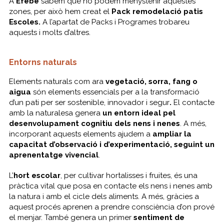
A
Efebé
sabem que no podem menystenir aquestes
zones, per això hem creat el
Pack remodelació patis
Escoles.
A l’apartat de Packs i Programes trobareu
aquests i molts d’altres.
Entorns naturals
Elements naturals com ara
vegetació, sorra, fang o
aigua
són elements essencials per a la transformació
d’un pati per ser sostenible, innovador i segur
.
El contacte
amb la naturalesa genera
un entorn ideal pel
desenvolupament cognitiu dels nens i nenes
. A més,
incorporant aquests elements ajudem a
ampliar la
capacitat d’observació i d’experimentació, seguint un
aprenentatge vivencial
.
L’
hort escolar
, per cultivar hortalisses i fruites, és una
pràctica vital que posa en contacte els nens i nenes amb
la natura i amb el cicle dels aliments. A més, gràcies a
aquest procés aprenen a prendre consciència d’on prové
el menjar. També genera un primer
sentiment de