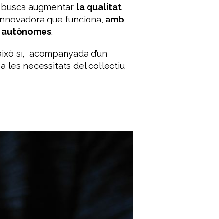
ue busca augmentar
la qualitat
 innovadora que funciona,
amb
ns autònomes
.
ixò sí, acompanyada d’un
les necessitats del col·lectiu