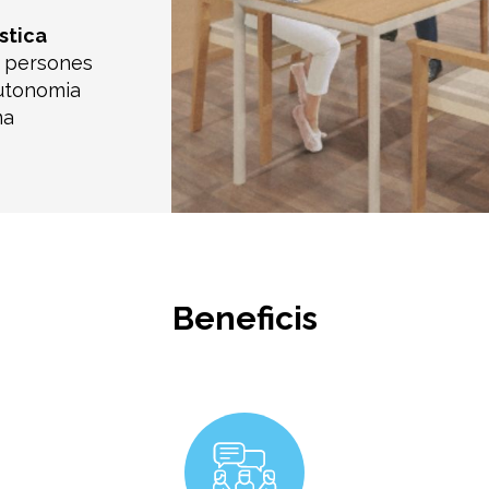
stica
s persones
utonomia
ma
Beneficis