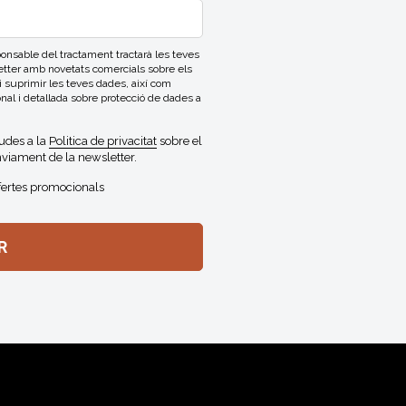
able del tractament tractarà les teves
letter amb novetats comercials sobre els
 i suprimir les teves dades, així com
onal i detallada sobre protecció de dades a
gudes a la
Politica de privacitat
sobre el
viament de la newsletter.
fertes promocionals