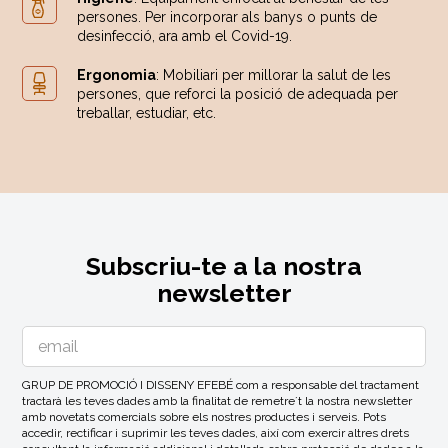
persones. Per incorporar als banys o punts de
desinfecció, ara amb el Covid-19.
Ergonomia
: Mobiliari per millorar la salut de les
persones, que reforci la posició de adequada per
treballar, estudiar, etc.
Subscriu-te a la nostra
newsletter
GRUP DE PROMOCIÓ I DISSENY EFEBÉ com a responsable del tractament
tractarà les teves dades amb la finalitat de remetre´t la nostra newsletter
amb novetats comercials sobre els nostres productes i serveis. Pots
accedir, rectificar i suprimir les teves dades, així com exercir altres drets