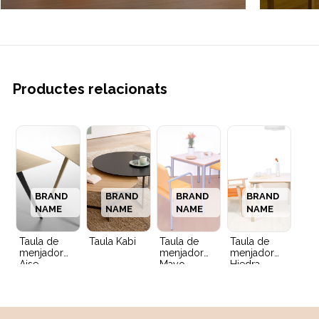
Productes relacionats
BRAND
BRAND
BRAND
BRAND
NAME
NAME
NAME
NAME
Taula de
Taula Kabi
Taula de
Taula de
menjador
menjador
menjador
Aise
Mayo
Hiedra