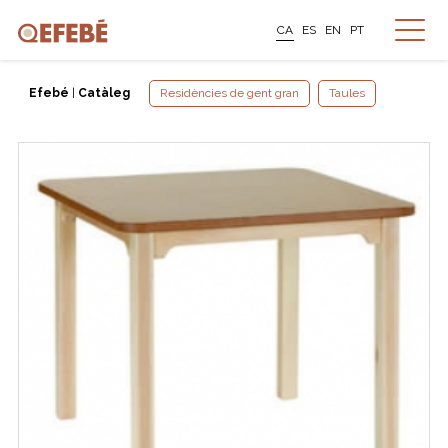
CA
ES
EN
PT
Efebé
|
Catàleg
Residències de gent gran
Taules