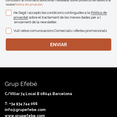
consultant la informació addicional i detallada sobre protecció de dades a la
nostra
Politica de privacitat
.
He llegit i accepto les condicions contingudes a la
Politica de
privacitat
sobre el tractament de les meves dades per a l
´enviament de la newsletter.
Vull rebre comunicacions Comercials i ofertes promocionals
Grup Efebé
C/Villar 74 Local B 08041 Barcelona
T: +34 934 744 066
info@grupefebe.com
www.grupefebe.com