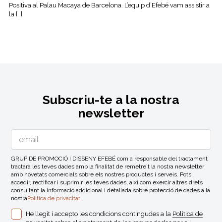
Positiva al Palau Macaya de Barcelona. L’equip d’Efebé vam assistir a
la […]
Subscriu-te a la nostra
newsletter
GRUP DE PROMOCIÓ I DISSENY EFEBÉ com a responsable del tractament
tractarà les teves dades amb la finalitat de remetre´t la nostra newsletter
amb novetats comercials sobre els nostres productes i serveis. Pots
accedir, rectificar i suprimir les teves dades, així com exercir altres drets
consultant la informació addicional i detallada sobre protecció de dades a la
nostra
Politica de privacitat
.
He llegit i accepto les condicions contingudes a la
Politica de