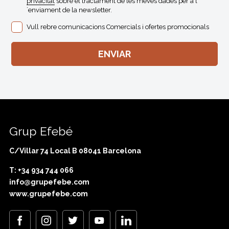
privacitat
sobre el tractament de les meves dades per a l
´enviament de la newsletter.
Vull rebre comunicacions Comercials i ofertes promocionals
Grup Efebé
C/Villar 74 Local B 08041 Barcelona
T: +34 934 744 066
info@grupefebe.com
www.grupefebe.com