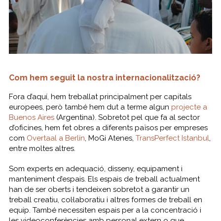
Com hem seguit la nostra internacionalització?
Fora
d’aquí,
hem treballat
principalment
per capitals
europees
,
però
també hem
dut a
terme algun
projecte
a
Buenos
Aires
(
Argentina).
Sobretot pel que fa al sector
d’oficines, hem fet obres a diferents països per empreses
com
Overtaal a Berlín
, MoGi Atenes,
TransPerfect Istanbul
,
entre moltes altres.
Som experts en adequació, disseny, equipament i
manteniment d’espais. Els espais de treball actualment
han de ser oberts i tendeixen sobretot a garantir un
treball creatiu, col·laboratiu i altres formes de treball en
equip. També necessiten espais per a la concentració i
les videoconferències amb personal extern o que