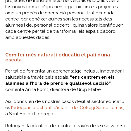
projectes de transformació dels espais educatius per a
les noves formes d’aprenentatge. Iniciem els projectes
amb un procés de cocreació personalitzat per cada
centre, per conèixer quines són les necessitats dels
alumnes i del personal docent, i quins valors identifiquen
cada centre per tal de transformar els espais d’acord
amb aquestes dades.
Com fer més natural i educatiu el pati d’una
escola
Per tal de fomentar un aprenentatge inclusiu, innovador i
saludable a través dels espais,
“ens centrem en els
alumnes a l’hora de prendre qualsevol decisió”
,
comenta Anna Fornt, directora de Grup Efebé.
Així doncs, en dels nostres casos d’èxit al sector educatiu
és
l’adequació del pati d’infantil del Col·legi Santo Tomás
,
a Sant Boi de Llobregat.
Reforçant la identitat del centre a través dels seus valors i