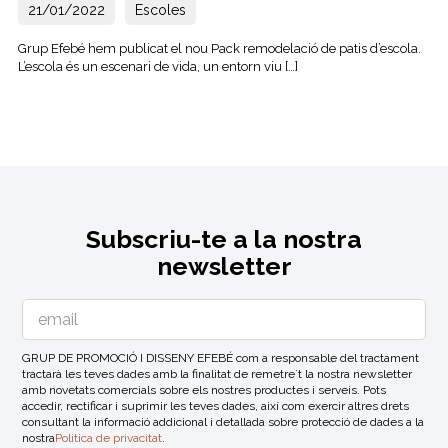
21/01/2022
Escoles
Grup Efebé hem publicat el nou Pack remodelació de patis d’escola.
L’escola és un escenari de vida, un entorn viu […]
Subscriu-te a la nostra
newsletter
GRUP DE PROMOCIÓ I DISSENY EFEBÉ com a responsable del tractament
tractarà les teves dades amb la finalitat de remetre´t la nostra newsletter
amb novetats comercials sobre els nostres productes i serveis. Pots
accedir, rectificar i suprimir les teves dades, així com exercir altres drets
consultant la informació addicional i detallada sobre protecció de dades a la
nostra
Politica de privacitat
.