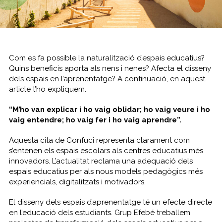
Com es fa possible la naturalització d’espais educatius?
Quins beneficis aporta als nens i nenes? Afecta el disseny
dels espais en l’aprenentatge? A continuació, en aquest
article t’ho expliquem.
“
M’ho van explicar i ho vaig oblidar; ho vaig veure i ho
vaig entendre; ho vaig fer i ho vaig aprendre”
.
Aquesta cita de Confuci representa clarament com
s’entenen els espais escolars als centres educatius més
innovadors. L’actualitat reclama una adequació dels
espais educatius per als nous models pedagògics més
experiencials, digitalitzats i motivadors.
El disseny dels espais d’aprenentatge té un efecte directe
en l’educació dels estudiants. Grup Efebé treballem