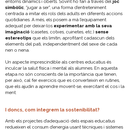
entorns dinàmics i oberts. Sovint ho fan a través del
joc
simbòlic
, “jugar a ser”, una forma d’entreteniment
centrada a imitar els rols dels adults en diferents accions
quotidianes. A més, els posem a mà l’equipament
adequat per deixar-los
experimentar amb la seva
imaginació
(casetes, cotxes, cuinetes, etc.)
sense
estereotips
que els limitin, aprofitant cadascun dels
elements del pati, independentment del sexe de cada
nen o nena.
Un aspecte imprescindible als centres educatius és
inculcar la salut física i mental als alumnes. En aquesta
etapa no són conscients de la importància que tenen,
per això, cal fer exercicis que es converteixin en rutines,
que els ajudin a aprendre movent-se, exercitant el cos i la
ment.
I doncs, com integrem la sostenibilitat?
Amb els projectes d’adequació dels espais educatius
redueixen el consum d’energia usant tècniques i sistemes