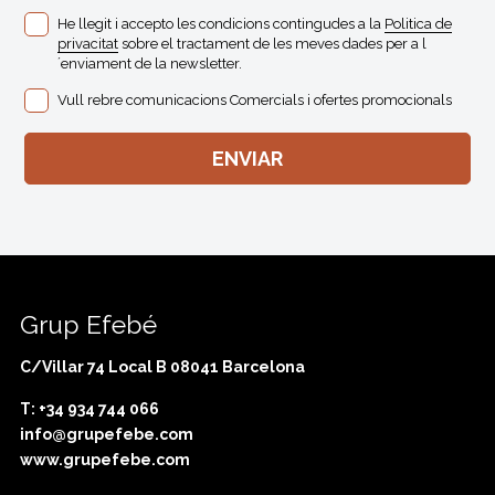
He llegit i accepto les condicions contingudes a la
Politica de
privacitat
sobre el tractament de les meves dades per a l
´enviament de la newsletter.
Vull rebre comunicacions Comercials i ofertes promocionals
Grup Efebé
C/Villar 74 Local B 08041 Barcelona
T: +34 934 744 066
info@grupefebe.com
www.grupefebe.com