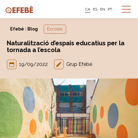
CA
ES
EN
PT
Efebé
|
Blog
Escoles
Naturalització d’espais educatius per la
tornada a l’escola
19/09/2022
Grup Efebé