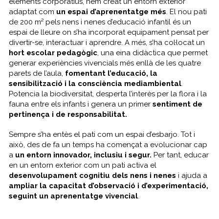
elements corporatius, hem creat un entorn exterior
adaptat com
un espai d’aprenentatge més
. El nou pati
de 200 m² pels nens i nenes d’educació infantil és un
espai de lleure on s’ha incorporat equipament pensat per
divertir-se, interactuar i aprendre. A més, s’ha col·locat un
hort escolar pedagògic
, una eina didàctica que permet
generar experiències vivencials més enllà de les quatre
parets de l’aula,
fomentant
l’educació, la
sensibilització i la consciència mediambiental
.
Potencia la biodiversitat, desperta l’interès per la flora i la
fauna entre els infants i genera un primer
sentiment de
pertinença i de responsabilitat.
Sempre s’ha entès el pati com un espai d’esbarjo. Tot i
això, des de fa un temps ha començat a evolucionar cap
a
un entorn innovador, inclusiu i segur.
Per tant, educar
en un entorn exterior com un pati activa el
desenvolupament cognitiu dels nens i
nenes
i ajuda a
ampliar la capacitat d’observació i d’experimentació,
seguint un aprenentatge vivencial
.